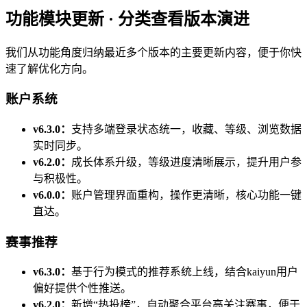
功能模块更新 · 分类查看版本演进
我们从功能角度归纳最近多个版本的主要更新内容，便于你快
速了解优化方向。
账户系统
v6.3.0：
支持多端登录状态统一，收藏、等级、浏览数据
实时同步。
v6.2.0：
成长体系升级，等级进度清晰展示，提升用户参
与积极性。
v6.0.0：
账户管理界面重构，操作更清晰，核心功能一键
直达。
赛事推荐
v6.3.0：
基于行为模式的推荐系统上线，结合kaiyun用户
偏好提供个性推送。
v6.2.0：
新增“热投榜”，自动聚合平台高关注赛事，便于