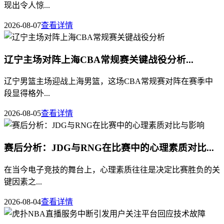
现出令人惊...
2026-08-07
查看详情
辽宁主场对阵上海CBA常规赛关键战役分析...
辽宁男篮主场迎战上海男篮，这场CBA常规赛对阵在赛季中
段显得格外...
2026-08-05
查看详情
赛后分析：JDG与RNG在比赛中的心理素质对比...
在当今电子竞技的舞台上，心理素质往往是决定比赛胜负的关
键因素之...
2026-08-04
查看详情