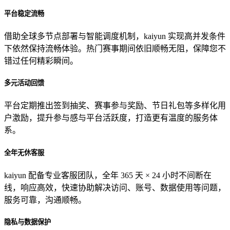
平台稳定流畅
借助全球多节点部署与智能调度机制，kaiyun 实现高并发条件
下依然保持流畅体验。热门赛事期间依旧顺畅无阻，保障您不
错过任何精彩瞬间。
多元活动回馈
平台定期推出签到抽奖、赛事参与奖励、节日礼包等多样化用
户激励，提升参与感与平台活跃度，打造更有温度的服务体
系。
全年无休客服
kaiyun 配备专业客服团队，全年 365 天 × 24 小时不间断在
线，响应高效，快速协助解决访问、账号、数据使用等问题，
服务可靠，沟通顺畅。
隐私与数据保护